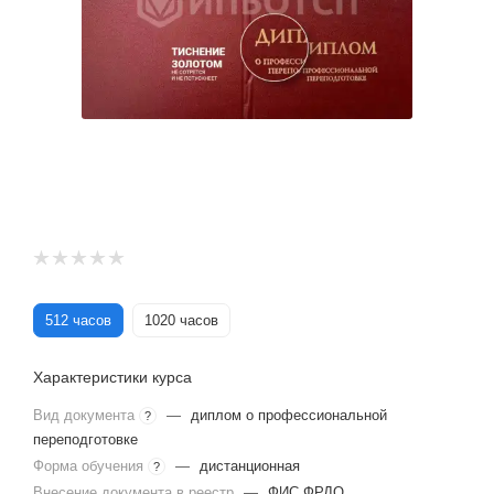
512 часов
1020 часов
Характеристики курса
Вид документа
—
диплом о профессиональной
?
переподготовке
Форма обучения
—
дистанционная
?
Внесение документа в реестр
—
ФИС ФРДО