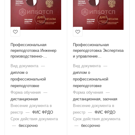
Профессиональная
Профессиональная
переподготовка Инженер
переподготовка Экспертиза
производственно-
и управление
технического отдела
недвижимостью
Вид документа
—
Вид документа
—
диплом о
диплом о
профессиональной
профессиональной
переподготовке
переподготовке
Форма обучения
—
Форма обучения
—
дистанционная
дистанционная, заочная
Внесение документа в
Внесение документа в
реестр
—
ФИС ФРДО
реестр
—
ФИС ФРДО
Срок действия документа
Срок действия документа
—
бессрочно
—
бессрочно