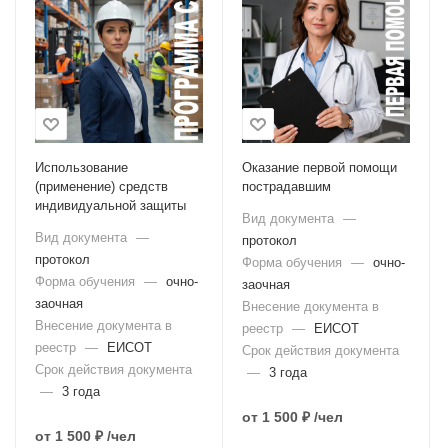
Использование
Оказание первой помощи
(применение) средств
пострадавшим
индивидуальной защиты
Вид документа
—
Вид документа
—
протокол
протокол
Форма обучения
—
очно-
Форма обучения
—
очно-
заочная
заочная
Внесение документа в
Внесение документа в
реестр
—
ЕИСОТ
реестр
—
ЕИСОТ
Срок действия документа
Срок действия документа
—
3 года
—
3 года
от
1 500 ₽
/чел
от
1 500 ₽
/чел