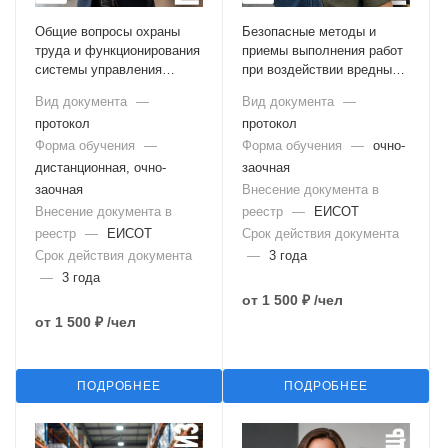
Общие вопросы охраны
Безопасные методы и
труда и функционирования
приемы выполнения работ
системы управления
при воздействии вредных и
охраной труда
(или) опасных
Вид документа
—
Вид документа
—
производственных
протокол
протокол
факторов, источников
Форма обучения
—
опасности,
Форма обучения
—
очно-
идентифицированных в
дистанционная, очно-
заочная
рамках специальной
заочная
Внесение документа в
оценки условий труда и
Внесение документа в
реестр
—
ЕИСОТ
оценки профессиональных
реестр
—
ЕИСОТ
Срок действия документа
рисков
Срок действия документа
—
3 года
—
3 года
от
1 500 ₽
/чел
от
1 500 ₽
/чел
ПОДРОБНЕЕ
ПОДРОБНЕЕ