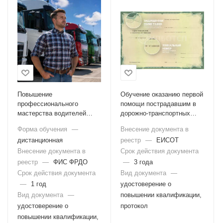
Повышение
Обучение оказанию первой
профессионального
помощи пострадавшим в
мастерства водителей
дорожно-транспортных
автотранспортных средств
происшествиях (для
Форма обучения
—
Внесение документа в
водителей транспортных
дистанционная
реестр
—
ЕИСОТ
средств)
Внесение документа в
Срок действия документа
реестр
—
ФИС ФРДО
—
3 года
Срок действия документа
Вид документа
—
—
1 год
удостоверение о
Вид документа
—
повышении квалификации,
удостоверение о
протокол
повышении квалификации,